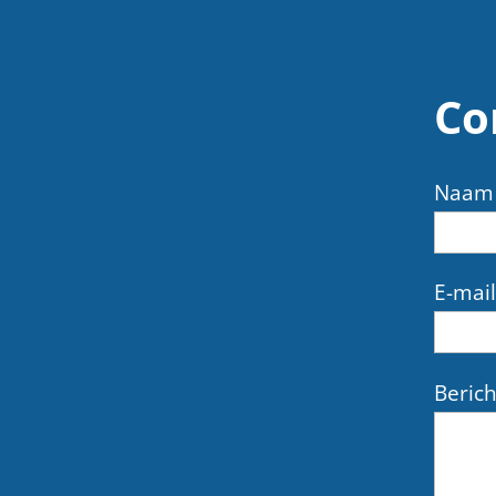
Co
Naam
E-mail
Berich