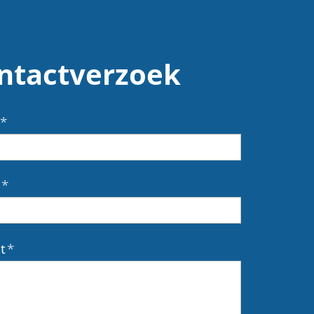
ntactverzoek
*
*
t
*